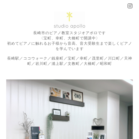
長崎市のピアノ教室スタジオアポロです
〈宝町、幸町、大橋町で開講中〉
初めてピアノに触れるお子様から音高、音大受験生まで楽しくピアノ
を学んでいます
長崎駅／ココウォーク／銭座町／宝町／幸町／茂里町／川口町／天神
町／岩川町／浦上駅／文教町／大橋町／昭和町