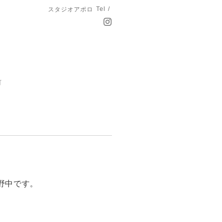
Tel /
スタジオアポロ
町
野中です。