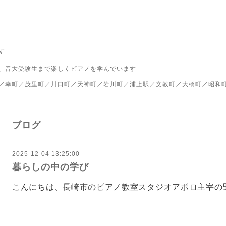
す
、音大受験生まで楽しくピアノを学んでいます
／幸町／茂里町／川口町／天神町／岩川町／浦上駅／文教町／大橋町／昭和
ブログ
2025-12-04 13:25:00
暮らしの中の学び
こんにちは、長崎市のピアノ教室スタジオアポロ主宰の