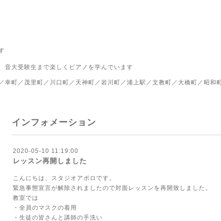
す
、音大受験生まで楽しくピアノを学んでいます
／幸町／茂里町／川口町／天神町／岩川町／浦上駅／文教町／大橋町／昭和
インフォメーション
2020-05-10 11:19:00
レッスン再開しました
こんにちは、スタジオアポロです。
緊急事態宣言が解除されましたので対面レッスンを再開致しました。
教室では
・全員のマスクの着用
・生徒の皆さんと講師の手洗い