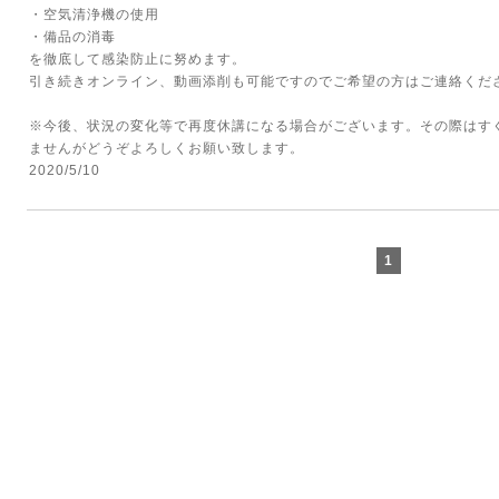
・空気清浄機の使用
・備品の消毒
を徹底して感染防止に努めます。
引き続きオンライン、動画添削も可能ですのでご希望の方はご連絡くだ
※今後、状況の変化等で再度休講になる場合がございます。その際はす
ませんがどうぞよろしくお願い致します。
2020/5/10
1