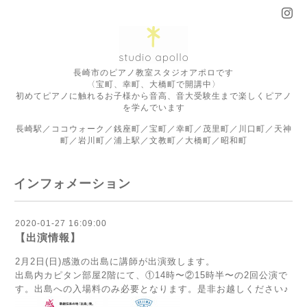
長崎市のピアノ教室スタジオアポロです
〈宝町、幸町、大橋町で開講中〉
初めてピアノに触れるお子様から音高、音大受験生まで楽しくピアノ
を学んでいます
長崎駅／ココウォーク／銭座町／宝町／幸町／茂里町／川口町／天神
町／岩川町／浦上駅／文教町／大橋町／昭和町
インフォメーション
2020-01-27 16:09:00
【出演情報】
2月2日(日)感激の出島に講師が出演致します。
出島内カピタン部屋2階にて、①14時〜②15時半〜の2回公演で
す。出島への入場料のみ必要となります。是非お越しください♪