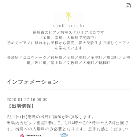
長崎市のピアノ教室スタジオアポロです
〈宝町、幸町、大橋町で開講中〉
初めてピアノに触れるお子様から音高、音大受験生まで楽しくピアノ
を学んでいます
長崎駅／ココウォーク／銭座町／宝町／幸町／茂里町／川口町／天神
町／岩川町／浦上駅／文教町／大橋町／昭和町
インフォメーション
2020-01-27 16:09:00
【出演情報】
2月2日(日)感激の出島に講師が出演致します。
出島内カピタン部屋2階にて、①14時〜②15時半〜の2回公演で
す。出島への入場料のみ必要となります。是非お越しください♪