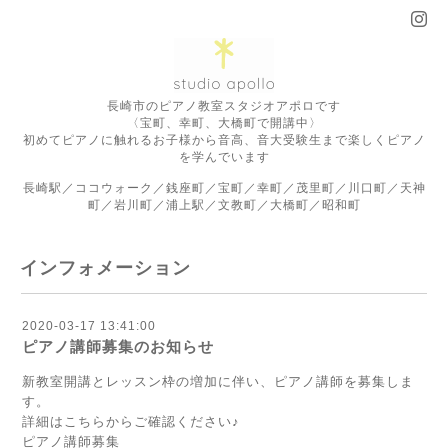
長崎市のピアノ教室スタジオアポロです
〈宝町、幸町、大橋町で開講中〉
初めてピアノに触れるお子様から音高、音大受験生まで楽しくピアノ
を学んでいます
長崎駅／ココウォーク／銭座町／宝町／幸町／茂里町／川口町／天神
町／岩川町／浦上駅／文教町／大橋町／昭和町
インフォメーション
2020-03-17 13:41:00
ピアノ講師募集のお知らせ
新教室開講とレッスン枠の増加に伴い、ピアノ講師を募集しま
す。
詳細はこちらからご確認ください♪
ピアノ講師募集